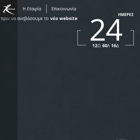
Η Εταιρία
Επικοινωνία
24
ΗΜΕΡΕΣ
πριν να ανεβάσουμε το
νέο website
12
Ω
60
Λ
15
Δ